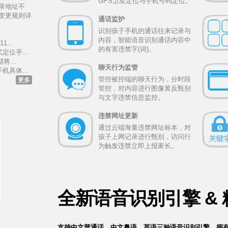
GPS卫星定位与手机号码定位。
录地址不
变更规则详
通话监护
识别孩子手机的通话往来记录与
内容，智能语音识别通话内容中
...
的有害违禁字(词)。
定位手...
将...
聊天行为监管
机具体...
管控被控端的聊天行为，分时段
更多
管控，对内容进行图像黄反甄别
与文字违禁信息监控。
违禁网址更新
通过云端海量违禁网址标本，对
孩子上网记录进行甄别，访问行
为触发违禁立即上报家长。
全新语音识别引擎 & 
支持中文普通话、中文粤语，英语三种语音识别引擎，拥有