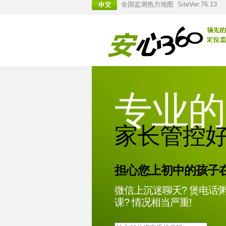
全国监测热力地图
SiteVer:76.13
专业的
家长管控
担心您上初中的孩子在.
微信上沉迷聊天? 煲电话粥
课? 情况相当严重!