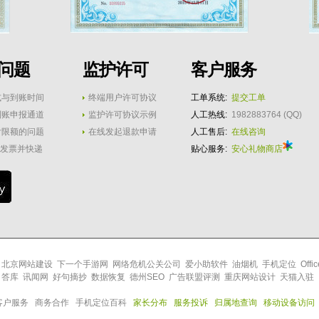
问题
监护许可
客户服务
式与到账时间
终端用户许可协议
工单系统:
提交工单
到账申报通道
监护许可协议示例
人工热线:
1982883764 (QQ)
付限额的问题
在线发起退款申请
人工售后:
在线咨询
发票并快递
贴心服务:
安心礼物商店
北京网站建设
下一个手游网
网络危机公关公司
爱小助软件
油烟机
手机定位
Off
答库
讯闻网
好句摘抄
数据恢复
德州SEO
广告联盟评测
重庆网站设计
天猫入驻
客户服务
商务合作
手机定位百科
家长分布
服务投诉
归属地查询
移动设备访问