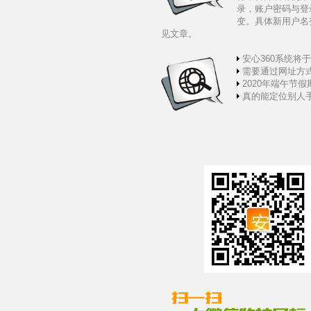
录，账户密码与登
变。具体新用户名
见文章。
安心360系统将于11
需要通过网址方式
2020年端午节假期
真的能定位别人手