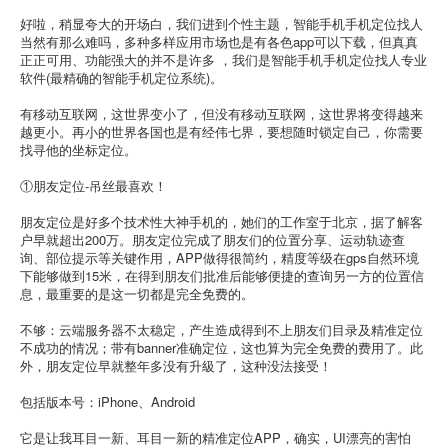
好啦，稍显夸大的开场白，我们进到个性主题，智能手机手机定位找人
当然有那么难吗，多种多样应用市场也是有各色app可以下载，但真真
正正可用、功能强大的并不是许多 ，我们是智能手机手机定位找人专业
软件(最精确的智能手机定位系统)。
有移动互联网，这世界变小了，但没有移动互联网，这世界将变得越来
越更小。再小的世界各国也是有经伟七界，要想随时锁定自己，你需要
找寻他的坐标定位。
①朋友定位-吊丝最喜欢！
朋友定位是好多个技术性大神手机的，她们的工作室于北京，据了解客
户早就超出200万。朋友定位完成了朋友们的位置分享、运动轨迹查
询、部位提示等关键作用，APP做得很简约，精度等级在gps自然环境
下能够做到15米，在得到朋友们批准后能够便捷的查询另一方的位置信
息，最重要的是这一切都是完全免费的。
不够：云端服务器不太稳定，产生造成得到不上朋友们目录及精准定位
不成功的情况；带有banner准确定位，这也算为完全免费的费用了。此
外，朋友定位早就整年多没有升級了，这种没法接受！
包括版本号：iPhone、Android
它是让我耳目一新、耳目一新的精准定位APP，确实，UI漂亮的害怕