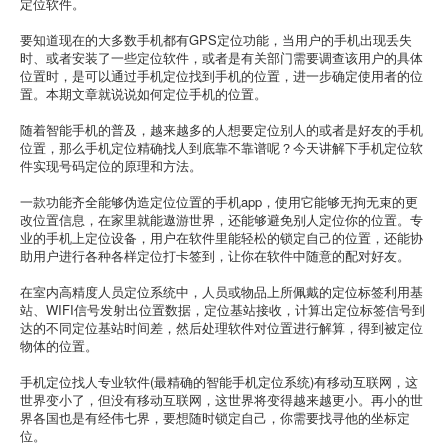
定位软件。
要知道现在的大多数手机都有GPS定位功能，当用户的手机出现丢失
时、或者安装了一些定位软件，或者是有关部门需要调查该用户的具体
位置时，是可以通过手机定位找到手机的位置，进一步确定使用者的位
置。本期文章就说说如何定位手机的位置。
随着智能手机的普及，越来越多的人想要定位别人的或者是好友的手机
位置，那么手机定位精确找人到底靠不靠谱呢？今天讲解下手机定位软
件实现号码定位的原理和方法。
一款功能齐全能够伪造定位位置的手机app，使用它能够无拘无束的更
改位置信息，在家里就能遨游世界，还能够避免别人定位你的位置。专
业的手机上定位设备，用户在软件里能轻松的锁定自己的位置，还能协
助用户进行各种各样定位打卡签到，让你在软件中随意的配对好友。
在室内高精度人员定位系统中，人员或物品上所佩戴的定位标签利用基
站、WIFI信号发射出位置数据，定位基站接收，计算出定位标签信号到
达的不同定位基站时间差，然后处理软件对位置进行解算，得到被定位
物体的位置。
手机定位找人专业软件(最精确的智能手机定位系统)有移动互联网，这
世界变小了，但没有移动互联网，这世界将变得越来越更小。再小的世
界各国也是有经伟七界，要想随时锁定自己，你需要找寻他的坐标定
位。