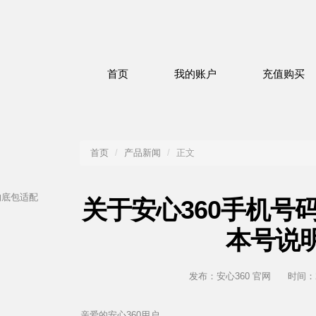
首页
我的账户
充值购买
首页
/
产品新闻
/
正文
的底包适配
关于安心360手机号
本号说
发布：安心360 官网 时间：202
亲爱的安心360用户，